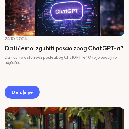
24.10.2024.
Da li ćemo izgubiti posao zbog ChatGPT-a?
Da li ćemo ostati bez posla zbog ChatGPT-a? Ovo je ubedljivo
najčešće
Detaljnije