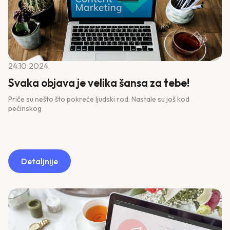
24.10.2024.
Svaka objava je velika šansa za tebe!
Priče su nešto što pokreće ljudski rod. Nastale su još kod
pećinskog
Detaljnije