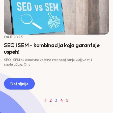
04.11.2023.
SEO i SEM – kombinacija koja garantuje
uspeh!
SEO i SEM su osnovne veštine za poboljšanje vidljivosti i
saobraćaja. One
Detaljnije
1
2
3
4
5