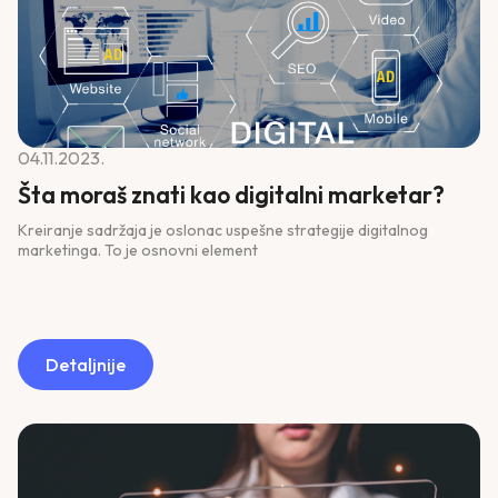
04.11.2023.
Šta moraš znati kao digitalni marketar?
Kreiranje sadržaja je oslonac uspešne strategije digitalnog
marketinga. To je osnovni element
Detaljnije