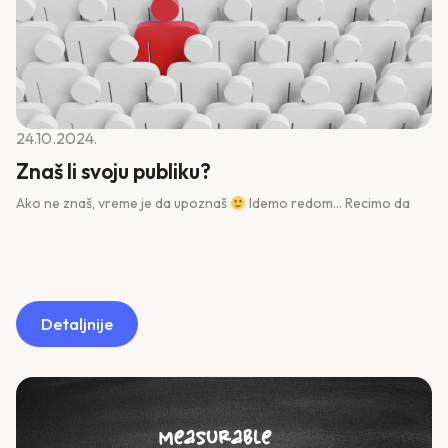
24.10.2024.
Znaš li svoju publiku?
Ako ne znaš, vreme je da upoznaš
Idemo redom… Recimo da
Detaljnije