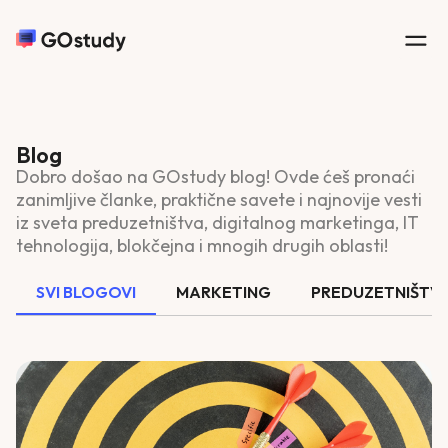
Blog
Dobro došao na GOstudy blog! Ovde ćeš pronaći
zanimljive članke, praktične savete i najnovije vesti
iz sveta preduzetništva, digitalnog marketinga, IT
tehnologija, blokčejna i mnogih drugih oblasti!
SVI BLOGOVI
MARKETING
PREDUZETNIŠTV