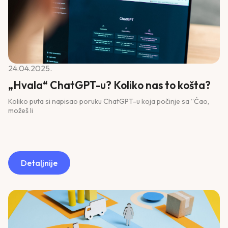
24.04.2025.
„Hvala“ ChatGPT-u? Koliko nas to košta?
Koliko puta si napisao poruku ChatGPT-u koja počinje sa “Ćao,
možeš li
Detaljnije