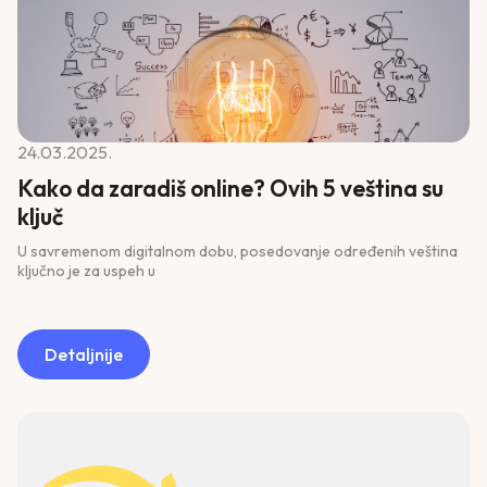
24.03.2025.
Kako da zaradiš online? Ovih 5 veština su
ključ
U savremenom digitalnom dobu, posedovanje određenih veština
ključno je za uspeh u
Detaljnije