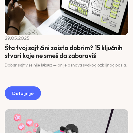
29.05.2025.
Šta tvoj sajt čini zaista dobrim? 15 ključnih
stvari koje ne smeš da zaboraviš
Dobar sajt više nije luksuz — on je osnova svakog ozbiljnog posla.
Detaljnije