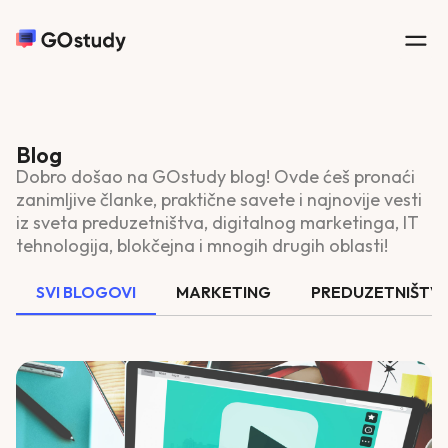
Blog
Dobro došao na GOstudy blog! Ovde ćeš pronaći
zanimljive članke, praktične savete i najnovije vesti
iz sveta preduzetništva, digitalnog marketinga, IT
tehnologija, blokčejna i mnogih drugih oblasti!
SVI BLOGOVI
MARKETING
PREDUZETNIŠTV