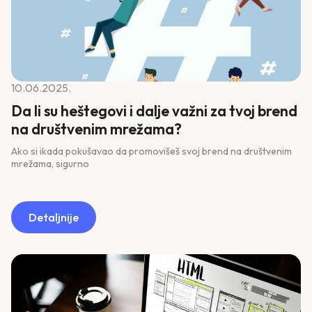
10.06.2025.
Da li su heštegovi i dalje važni za tvoj brend
na društvenim mrežama?
Ako si ikada pokušavao da promovišeš svoj brend na društvenim
mrežama, sigurno
Detaljnije