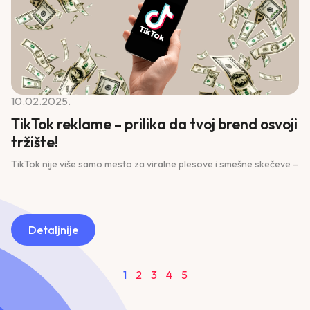
10.02.2025.
TikTok reklame – prilika da tvoj brend osvoji
tržište!
TikTok nije više samo mesto za viralne plesove i smešne skečeve –
Detaljnije
1
2
3
4
5