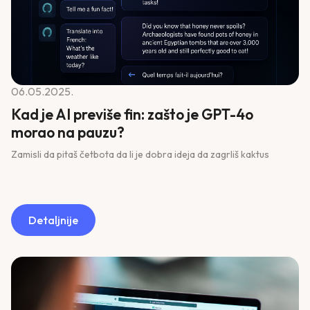
06.05.2025.
Kad je AI previše fin: zašto je GPT-4o
morao na pauzu?
Zamisli da pitaš četbota da li je dobra ideja da zagrliš kaktus
Detaljnije