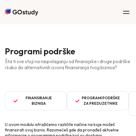
Programi podrške
Šta ti sve stoji na raspolaganju od finansijske i druge podrške
i kako do alternativnih izvora finansiranja tvog biznisa?
FINANSIRANJE
PROGRAMI PODRŠKE
BIZNISA
ZA PREDUZETNIKE
U ovom modulu istražićemo različite načine na koje možeš
finansirati svoj biznis. Razumećeš gde da pronađeš aktuelne
informacije o programima podrške koji su dostupni