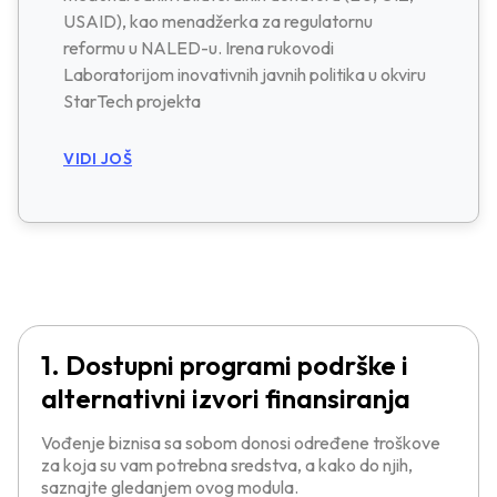
USAID), kao menadžerka za regulatornu
reformu u NALED-u. Irena rukovodi
Laboratorijom inovativnih javnih politika u okviru
StarTech projekta
VIDI JOŠ
1. Dostupni programi podrške i
alternativni izvori finansiranja
Vođenje biznisa sa sobom donosi određene troškove
za koja su vam potrebna sredstva, a kako do njih,
saznajte gledanjem ovog modula.