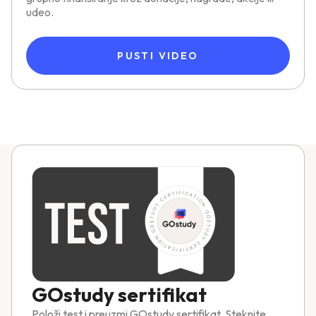
udeo.
PUSTI VIDEO
GOstudy sertifikat
Položi test i preuzmi GOstudy sertifikat. Steknite