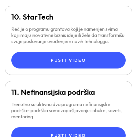
10. StarTech
Reč je o programu grantova koji je namenjen svima
koji imaju inovativne biznis ideje ili žele da transformišu
svoje poslovanje uvođenjem novih tehnologija.
PUSTI VIDEO
11. Nefinansijska podrška
Trenutno su aktivna dva programa nefinansijske
podrške: podrška samozapošljavanju i obuke, saveti,
mentoring.
PUSTI VIDEO