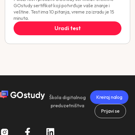
GOstudy sertifikat koji potvrđuje vaše znanje i
veštine. Test ima 10 pitanja, vreme za izradu je 15
minuta.
Uradi test
Kreiraj nalog
Škola digitalnog
preduzetništva
Prijavi se