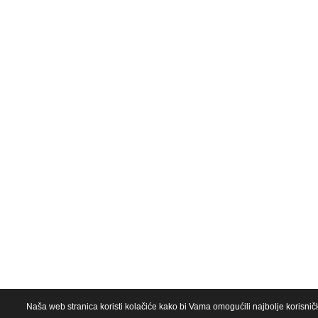
Naša web stranica koristi kolačiće kako bi Vama omogućili najbolje korisničk