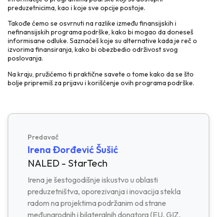
preduzetnicima, kao i koje sve opcije postoje.
Takođe ćemo se osvrnuti na razlike između finansijskih i
nefinansijskih programa podrške, kako bi mogao da doneseš
informisane odluke. Saznaćeš koje su alternative kada je reč o
izvorima finansiranja, kako bi obezbedio održivost svog
poslovanja.
Na kraju, pružićemo ti praktične savete o tome kako da se što
bolje pripremiš za prijavu i korišćenje ovih programa podrške.
Predavač
Irena Đorđević Šušić
NALED - StarTech
Irena je šestogodišnje iskustvo u oblasti
preduzetništva, oporezivanja i inovacija stekla
radom na projektima podržanim od strane
međunarodnih i bilateralnih donatora (EU, GIZ,