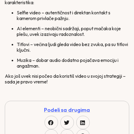
karakteristika:
Selfie video – autentičnost i direktan kontakt s
kamerom privlače pažnju.
AI elementi – neobični sadržaji, poput mačaka koje
plešu, uvek izazivaju radoznalost.
Titlovi – većina ljudi gleda video bez zvuka, pa su titlovi
ključni.
Muzika – dobar audio dodatno pojačava emociju i
angažman.
Ako još uvek nisi počeo da koristiš video u svojoj strategiji –
sada je pravo vreme!
Podeli sa drugima