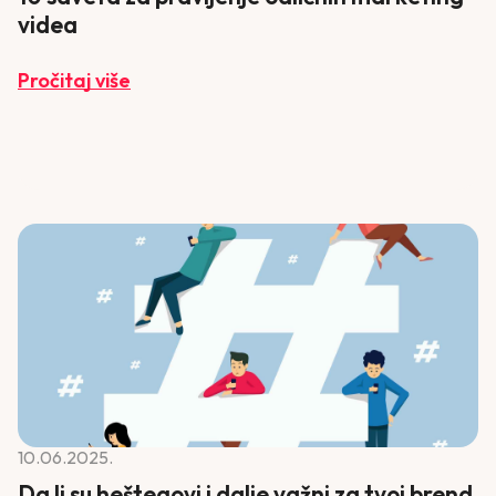
videa
Pročitaj više
10.06.2025.
Da li su heštegovi i dalje važni za tvoj brend