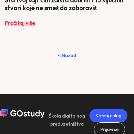
Šta tvoj sajt čini zaista dobrim? 15 ključnih
stvari koje ne smeš da zaboraviš
Pročitaj više
< Nazad
Kreiraj nalog
Škola digitalnog
preduzetništva
Prijavi se