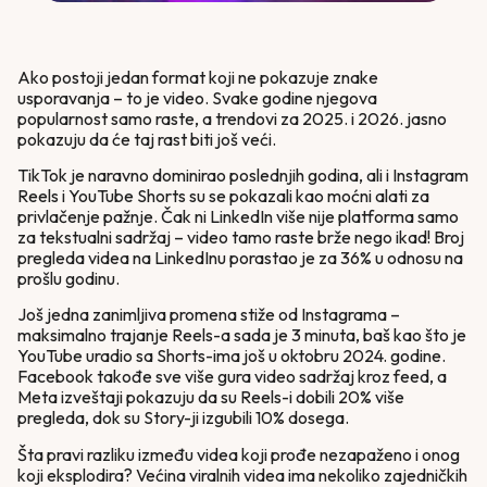
Ako postoji jedan format koji ne pokazuje znake
usporavanja – to je video. Svake godine njegova
popularnost samo raste, a trendovi za 2025. i 2026. jasno
pokazuju da će taj rast biti još veći.
TikTok je naravno dominirao poslednjih godina, ali i Instagram
Reels i YouTube Shorts su se pokazali kao moćni alati za
privlačenje pažnje. Čak ni LinkedIn više nije platforma samo
za tekstualni sadržaj – video tamo raste brže nego ikad! Broj
pregleda videa na LinkedInu porastao je za 36% u odnosu na
prošlu godinu.
Još jedna zanimljiva promena stiže od Instagrama –
maksimalno trajanje Reels-a sada je 3 minuta, baš kao što je
YouTube uradio sa Shorts-ima još u oktobru 2024. godine.
Facebook takođe sve više gura video sadržaj kroz feed, a
Meta izveštaji pokazuju da su Reels-i dobili 20% više
pregleda, dok su Story-ji izgubili 10% dosega.
Šta pravi razliku između videa koji prođe nezapaženo i onog
koji eksplodira? Većina viralnih videa ima nekoliko zajedničkih