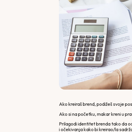
Ako kreiraš brend, podižeš svoje posl
Ako si na početku, makar kreni u pra
Prilagodi identitet brenda tako da od
i očekivanja kako bi kreirao/la sadr