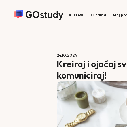
Kursevi
O nama
Moj pro
24.10.2024.
Kreiraj i ojačaj sv
komuniciraj!