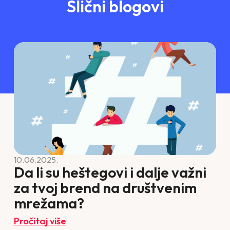
Slični blogovi
10.06.2025.
Da li su heštegovi i dalje važni
za tvoj brend na društvenim
mrežama?
Pročitaj više