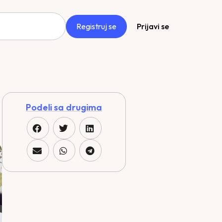
Registruj se
Prijavi se
Podeli sa drugima