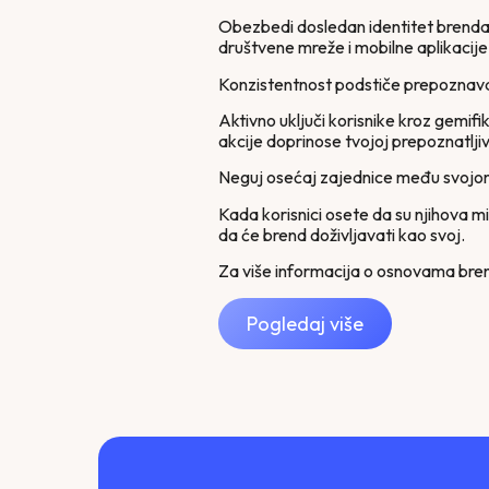
Obezbedi dosledan identitet brenda 
društvene mreže i mobilne aplikacije
Konzistentnost podstiče prepoznav
Aktivno uključi korisnike kroz gemifik
akcije doprinose tvojoj prepoznatljiv
Neguj osećaj zajednice među svojo
Kada korisnici osete da su njihova m
da će brend doživljavati kao svoj.
Za više informacija o osnovama bre
Pogledaj više