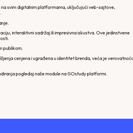
na svim digitalnim platformama, uključujući veb-sajtove,
.
anje.
aciju, interaktivni sadržaj ili impresivna iskustva. Ove jedinstvene
osti.
m publikom.
išljenja cenjena i ugrađena u identitet brenda, veća je verovatnoć
ndiranja pogledaj naše module na GOstudy platformi.