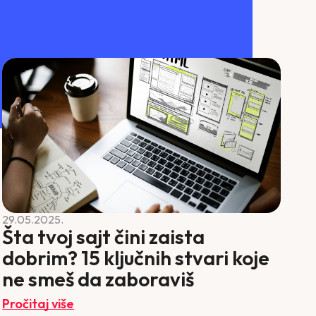
29.05.2025.
Šta tvoj sajt čini zaista
dobrim? 15 ključnih stvari koje
ne smeš da zaboraviš
Pročitaj više