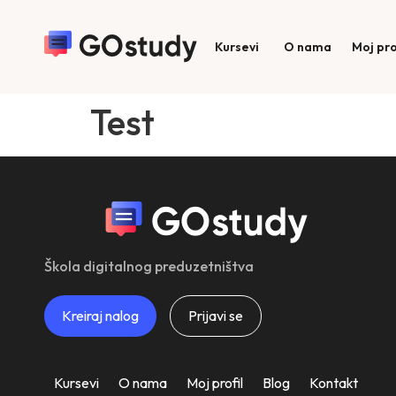
Kursevi
O nama
Moj pro
Test
Škola digitalnog preduzetništva
Kreiraj nalog
Prijavi se
Kursevi
O nama
Moj profil
Blog
Kontakt