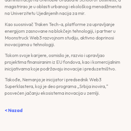
magistrirao je u oblasti urbanog i ekološkog menadžmenta
na Univerzitetu Ujedinjenih nacija za mir.
Kao suosnivač Traken Tech-a, platforme za upravljanje
energijom zasnovane na blokčejn tehnologiji, i partner u
Moonstruck Web3 razvojnom studiju, aktivno doprinosi
inovacijama u tehnologiji.
Tokom svoje karijere, osmislio je, razvio i upravljao
projektima finansiranim iz EU fondova, kao i komercijalnim
inicijativama koje podržavaju inovacije i preduzetništvo.
Takođe, Nemanja je inicijator i predsednik Web3
Superklastera, koji je deo programa „Srbija inovira,“
posvećen jačanju ekosistema inovacija u zemlji.
< Nazad