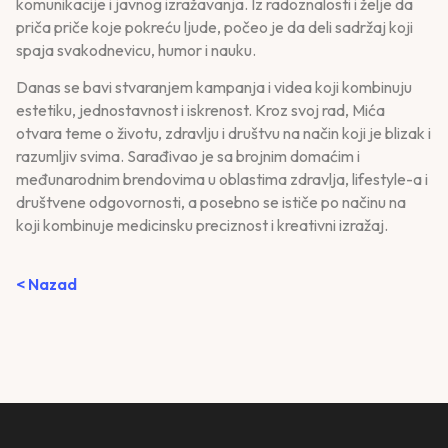
komunikacije i javnog izražavanja. Iz radoznalosti i želje da
priča priče koje pokreću ljude, počeo je da deli sadržaj koji
spaja svakodnevicu, humor i nauku.
Danas se bavi stvaranjem kampanja i videa koji kombinuju
estetiku, jednostavnost i iskrenost. Kroz svoj rad, Mića
otvara teme o životu, zdravlju i društvu na način koji je blizak i
razumljiv svima. Sarađivao je sa brojnim domaćim i
međunarodnim brendovima u oblastima zdravlja, lifestyle-a i
društvene odgovornosti, a posebno se ističe po načinu na
koji kombinuje medicinsku preciznost i kreativni izražaj.
< Nazad