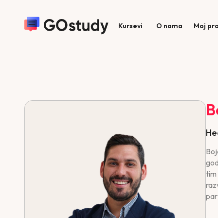
Kursevi
O nama
Moj pro
B
He
Boj
god
tim
raz
par