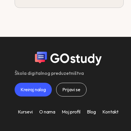
Škola digitalnog preduzetništva
Kreiraj nalog
Prijavi se
Kursevi
O nama
Moj profil
Blog
Kontakt