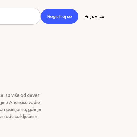
Registruj se
Prijavi se
e, sa više od devet
o je u Ananasu vodio
 kompanijama, gde je
i radu sa ključnim