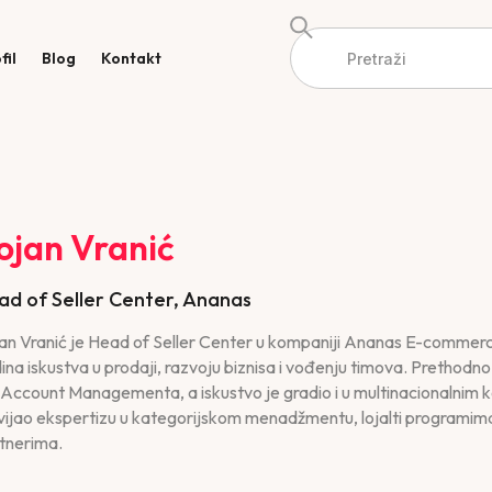
fil
Blog
Kontakt
ojan Vranić
ad of Seller Center, Ananas
an Vranić je Head of Seller Center u kompaniji Ananas E-commerc
ina iskustva u prodaji, razvoju biznisa i vođenju timova. Prethodn
 Account Managementa, a iskustvo je gradio i u multinacionalnim
vijao ekspertizu u kategorijskom menadžmentu, lojalti programima 
tnerima.