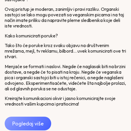
Ovaj pristup je moderan, zanimljiv i pravi razliku. Organski
sastojci se lako mogu povezati sa veganskim picama i na taj
način imate priliku da napravite pleme sledbenika koje deli
iste vrednosti.
Kako komunicirati poruke?
Tako što će poruke kroz svaku objavu na društvenim
mrežama, mejl, tv reklamu, bilbord… uvek komunicirati ove tri
stvari.
Menjaće se formati i naslovi. Negde će naglasak biti na brzini
dostave, a negde će to pisati na kraju. Negde će veganska
pica i organski sastojci biti u istoj rečenici, a negde naglašeni
odvojeno. Eksperimentisaćete, videćete šta najbolje prolazi,
ali od glavnih poruka se ne odustaje.
Kreirajte komunikacioni okvir i jasno komunicirajte svoje
vrednosti vašim kupcima i pratiocima!
Pogledaj više