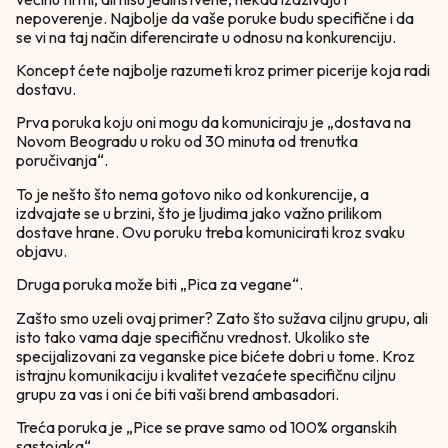
nepoverenje. Najbolje da vaše poruke budu specifične i da
se vi na taj način diferencirate u odnosu na konkurenciju.
Koncept ćete najbolje razumeti kroz primer picerije koja radi
dostavu.
Prva poruka koju oni mogu da komuniciraju je „dostava na
Novom Beogradu u roku od 30 minuta od trenutka
poručivanja“.
To je nešto što nema gotovo niko od konkurencije, a
izdvajate se u brzini, što je ljudima jako važno prilikom
dostave hrane. Ovu poruku treba komunicirati kroz svaku
objavu.
Druga poruka može biti „Pica za vegane“.
Zašto smo uzeli ovaj primer? Zato što sužava ciljnu grupu, ali
isto tako vama daje specifičnu vrednost. Ukoliko ste
specijalizovani za veganske pice bićete dobri u tome. Kroz
istrajnu komunikaciju i kvalitet vezaćete specifičnu ciljnu
grupu za vas i oni će biti vaši brend ambasadori.
Treća poruka je „Pice se prave samo od 100% organskih
sastojaka“.