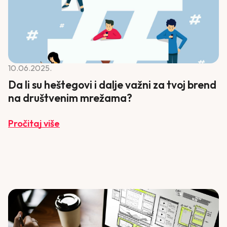
10.06.2025.
Da li su heštegovi i dalje važni za tvoj brend
na društvenim mrežama?
Pročitaj više