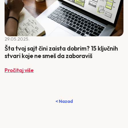
29.05.2025.
Šta tvoj sajt čini zaista dobrim? 15 ključnih
stvari koje ne smeš da zaboraviš
Pročitaj više
< Nazad