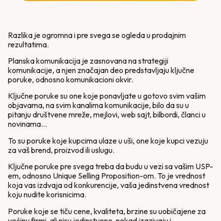
Razlika je ogromna i pre svega se ogleda u prodajnim
rezultatima.
Planska komunikacija je zasnovana na strategiji
komunikacije, a njen značajan deo predstavljaju ključne
poruke, odnosno komunikacioni okvir.
Ključne poruke su one koje ponavljate u gotovo svim vašim
objavama, na svim kanalima komunikacije, bilo da su u
pitanju društvene mreže, mejlovi, web sajt, bilbordi, članci u
novinama…
To su poruke koje kupcima ulaze u uši, one koje kupci vezuju
za vaš brend, proizvod ili uslugu.
Ključne poruke pre svega treba da budu u vezi sa vašim USP-
em, odnosno Unique Selling Proposition-om. To je vrednost
koja vas izdvaja od konkurencije, vaša jedinstvena vrednost
koju nudite korisnicima.
Poruke koje se tiču cene, kvaliteta, brzine su uobičajene za
većinu firmi, ali nisu jedinstvene, nekad izazivaju i