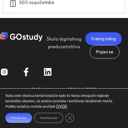
SEO za početnike
Kreiraj nalog
Škola digitalnog
preduzetništva
Prijavi se
© All rights reserved GOstudy 2025.
Naša web stranica koristi kolačiće kako bi Vama omogućili najbolje
korisničko iskustvo, za analizu prometa i korišćenje društvenih mreža.
OVDE
Politku kolačića možete pročitati
.
Close GDPR Cookie Banner
Prihvati sve
Podešavanja