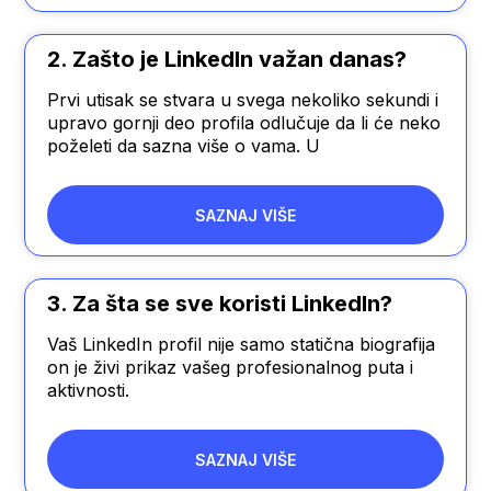
2. Zašto je LinkedIn važan danas?
Prvi utisak se stvara u svega nekoliko sekundi i
upravo gornji deo profila odlučuje da li će neko
poželeti da sazna više o vama. U
SAZNAJ VIŠE
3. Za šta se sve koristi LinkedIn?
Vaš LinkedIn profil nije samo statična biografija
on je živi prikaz vašeg profesionalnog puta i
aktivnosti.
SAZNAJ VIŠE