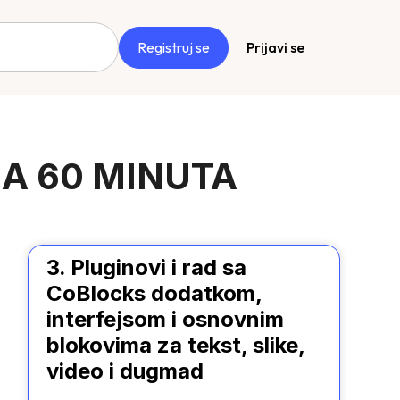
Registruj se
Prijavi se
A 60 MINUTA
3. Pluginovi i rad sa
CoBlocks dodatkom,
interfejsom i osnovnim
blokovima za tekst, slike,
video i dugmad