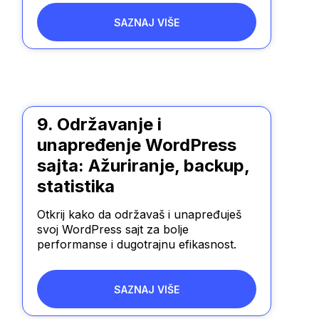
SAZNAJ VIŠE
9. Održavanje i
unapređenje WordPress
sajta: Ažuriranje, backup,
statistika
Otkrij kako da održavaš i unapređuješ
svoj WordPress sajt za bolje
performanse i dugotrajnu efikasnost.
SAZNAJ VIŠE