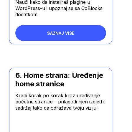
Nauči kako da instaliraš plagine u
WordPress-u i upoznaj se sa CoBlocks
dodatkom.
SAZNAJ VIŠE
6. Home strana: Uređenje
home stranice
Kreni korak po korak kroz uređivanje
početne stranice – prilagodi njen izgled i
sadržaj tako da odražava tvoju viziju!