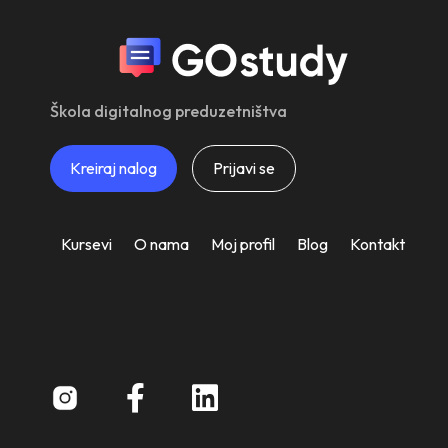
Škola digitalnog preduzetništva
Kreiraj nalog
Prijavi se
Kursevi
O nama
Moj profil
Blog
Kontakt