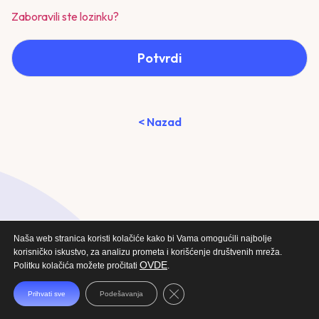
Zaboravili ste lozinku?
Potvrdi
< Nazad
Naša web stranica koristi kolačiće kako bi Vama omogućili najbolje
korisničko iskustvo, za analizu prometa i korišćenje društvenih mreža.
OVDE
Politku kolačića možete pročitati
.
Close GDPR Cookie Banner
Prihvati sve
Podešavanja