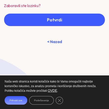
Zaboravili ste lozinku?
Potvrdi
< Nazad
Naša web stranica koristi kolačiće kako bi Vama omogućili najbolje
korisničko iskustvo, za analizu prometa i korišćenje društvenih mreža.
OVDE
Politku kolačića možete pročitati
.
Close GDPR Cookie Banner
Prihvati sve
Podešavanja