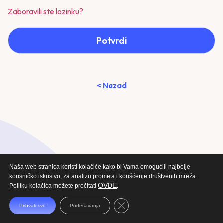
Zaboravili ste lozinku?
Potvrdi
< Nazad
Naša web stranica koristi kolačiće kako bi Vama omogućili najbolje
korisničko iskustvo, za analizu prometa i korišćenje društvenih mreža.
OVDE
Politku kolačića možete pročitati
.
Close GDPR Cookie Banner
Prihvati sve
Podešavanja