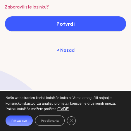
Zaboravili ste lozinku?
Potvrdi
< Nazad
Naša web stranica koristi kolačiće kako bi Vama omogućili najbolje
korisničko iskustvo, za analizu prometa i korišćenje društvenih mreža.
OVDE
Politku kolačića možete pročitati
.
Close GDPR Cookie Banner
Prihvati sve
Podešavanja