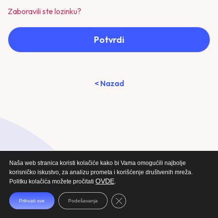
Zaboravili ste lozinku?
Potvrdi
< Nazad
Naša web stranica koristi kolačiće kako bi Vama omogućili najbolje
korisničko iskustvo, za analizu prometa i korišćenje društvenih mreža.
OVDE
Politku kolačića možete pročitati
.
Close GDPR Cookie Banner
Prihvati sve
Podešavanja