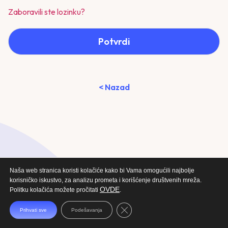
Zaboravili ste lozinku?
Potvrdi
< Nazad
Naša web stranica koristi kolačiće kako bi Vama omogućili najbolje
korisničko iskustvo, za analizu prometa i korišćenje društvenih mreža.
OVDE
Politku kolačića možete pročitati
.
Close GDPR Cookie Banner
Prihvati sve
Podešavanja