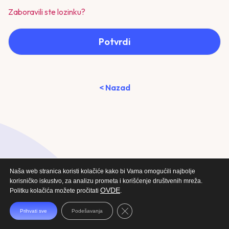
Zaboravili ste lozinku?
Potvrdi
< Nazad
Naša web stranica koristi kolačiće kako bi Vama omogućili najbolje
korisničko iskustvo, za analizu prometa i korišćenje društvenih mreža.
OVDE
Politku kolačića možete pročitati
.
Close GDPR Cookie Banner
Prihvati sve
Podešavanja