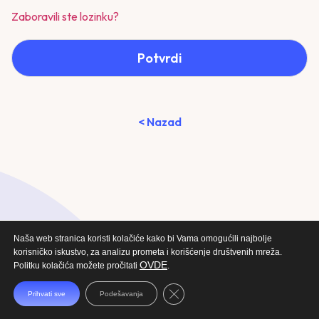
Zaboravili ste lozinku?
Potvrdi
< Nazad
Naša web stranica koristi kolačiće kako bi Vama omogućili najbolje
korisničko iskustvo, za analizu prometa i korišćenje društvenih mreža.
OVDE
Politku kolačića možete pročitati
.
Close GDPR Cookie Banner
Prihvati sve
Podešavanja