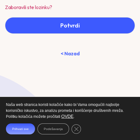
Zaboravili ste lozinku?
Potvrdi
< Nazad
Naša web stranica koristi kolačiće kako bi Vama omogućili najbolje
korisničko iskustvo, za analizu prometa i korišćenje društvenih mreža.
OVDE
Politku kolačića možete pročitati
.
Close GDPR Cookie Banner
Prihvati sve
Podešavanja