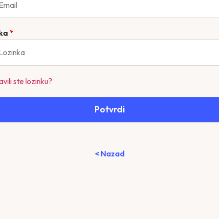
nka
*
vili ste lozinku?
Potvrdi
< Nazad