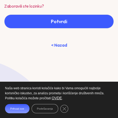
Zaboravili ste lozinku?
Potvrdi
< Nazad
Naša web stranica koristi kolačiće kako bi Vama omogućili najbolje
korisničko iskustvo, za analizu prometa i korišćenje društvenih mreža.
OVDE
Politku kolačića možete pročitati
.
Close GDPR Cookie Banner
Prihvati sve
Podešavanja