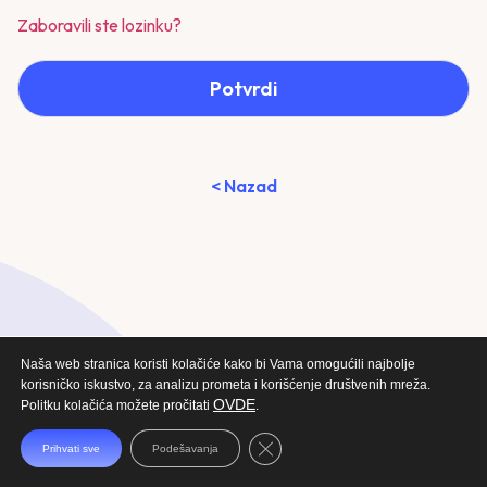
Zaboravili ste lozinku?
Potvrdi
< Nazad
Naša web stranica koristi kolačiće kako bi Vama omogućili najbolje
korisničko iskustvo, za analizu prometa i korišćenje društvenih mreža.
OVDE
Politku kolačića možete pročitati
.
Close GDPR Cookie Banner
Prihvati sve
Podešavanja