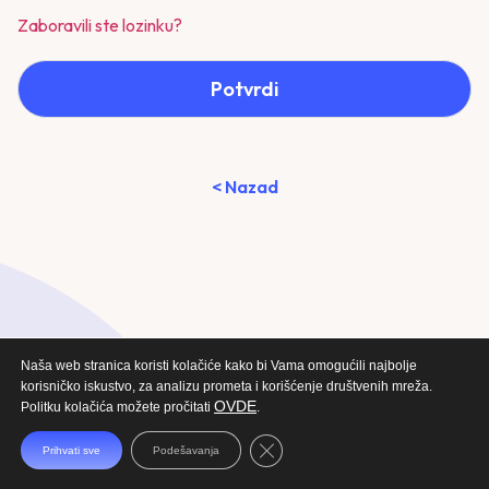
Zaboravili ste lozinku?
Potvrdi
< Nazad
Naša web stranica koristi kolačiće kako bi Vama omogućili najbolje
korisničko iskustvo, za analizu prometa i korišćenje društvenih mreža.
OVDE
Politku kolačića možete pročitati
.
Close GDPR Cookie Banner
Prihvati sve
Podešavanja