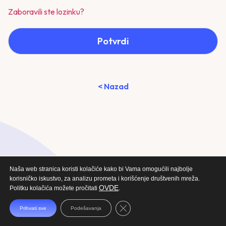
Zaboravili ste lozinku?
Potvrdi
< Nazad
Naša web stranica koristi kolačiće kako bi Vama omogućili najbolje
korisničko iskustvo, za analizu prometa i korišćenje društvenih mreža.
OVDE
Politku kolačića možete pročitati
.
Close GDPR Cookie Banner
Prihvati sve
Podešavanja