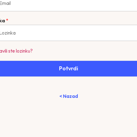
nka
*
vili ste lozinku?
Potvrdi
< Nazad