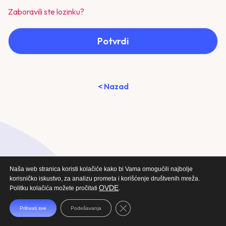
Zaboravili ste lozinku?
Potvrdi
< Nazad
Naša web stranica koristi kolačiće kako bi Vama omogućili najbolje
korisničko iskustvo, za analizu prometa i korišćenje društvenih mreža.
OVDE
Politku kolačića možete pročitati
.
Close GDPR Cookie Banner
Prihvati sve
Podešavanja